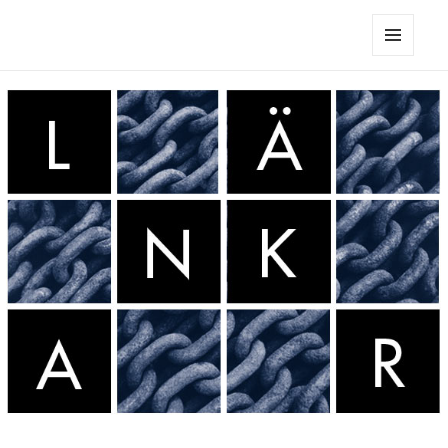
Sune Nordgren
MENY
OCH
WIDGETS